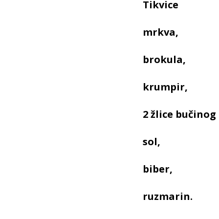
Tikvice
mrkva,
brokula,
krumpir,
2 žlice bučinog 
sol,
biber,
ruzmarin.